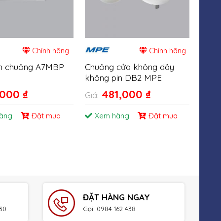
Chính hãng
Chính hãng
n chuông A7MBP
Chuông cửa không dây
không pin DB2 MPE
,000
₫
481,000
₫
Giá:
àng
Đặt mua
Xem hàng
Đặt mua
ĐẶT HÀNG NGAY
h30
Gọi: 0984 162 438