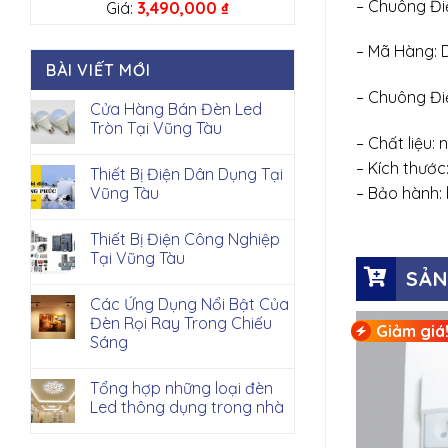
– Chuông Đi
Giá:
3,490,000
₫
– Mã Hàng: 
BÀI VIẾT MỚI
– Chuông Đi
Cửa Hàng Bán Đèn Led
Tròn Tại Vũng Tàu
– Chất liệu
– Kích thướ
Thiết Bị Điện Dân Dụng Tại
– Bảo hành: 
Vũng Tàu
Thiết Bị Điện Công Nghiệp
Tại Vũng Tàu
SẢN
Các Ứng Dụng Nổi Bật Của
Đèn Rọi Ray Trong Chiếu
Giảm giá
Sáng
Tổng hợp những loại đèn
Led thông dụng trong nhà