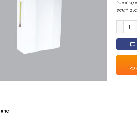
(vui lòng 
email:
qua
Số lượng
CSK
hung