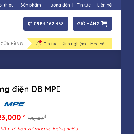
ới thiệu
Sản phẩm
Hướng dẫn
Tin tức
Liên hệ
0984 162 438
GIỎ HÀNG
 CỬA HÀNG
Tin tức – Kinh nghiệm – Mẹo vặt
ng điện DB MPE
23,000
₫
₫
175,600
phẩm rẻ hơn khi mua số lượng nhiều