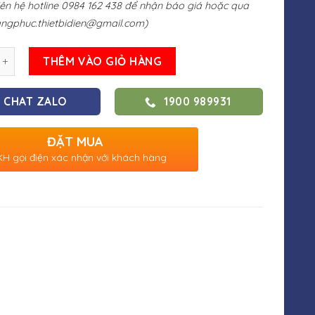
liên hệ hotline 0984 162 438 để nhận báo giá hoặc qua
ngphuc.thietbidien@gmail.com
)
THÊM VÀO GIỎ HÀNG
CHAT ZALO
1900 989931
ĐẶT MUA
H gọi điện xác nhận với khách hàng