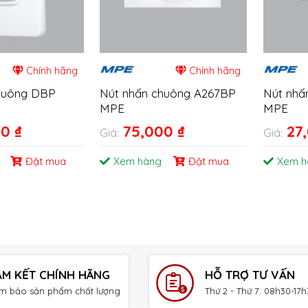
Chính hãng
Chính hãng
huông DBP
Nút nhấn chuông A267BP
Nút nhấ
MPE
MPE
00
₫
75,000
₫
27
Giá:
Giá:
Đặt mua
Xem hàng
Đặt mua
Xem h
AM KẾT CHÍNH HÃNG
HỖ TRỢ TƯ VẤN
m bảo sản phẩm chất lượng
Thứ 2 - Thứ 7: 08h30-17