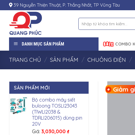
Skip
39 Nguyễn Thiện Thuật, P. Thắng Nhất, TP Vũng Tàu
to
content
Tìm
kiếm:
DANH MỤC SẢN PHẨM
COMBO K
TRANG CHỦ
/
SẢN PHẨM
/
CHUÔNG ĐIỆN
/
SẢN PHẨM MỚI
Giảm gi
Bộ combo máy siết
buloong TOSLI23043
(TIWLI2038 &
TDRLI206015) dùng pin
20V
Giá:
3,030,000
₫