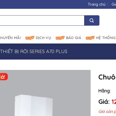
Trang chủ
Gi
HUYẾN MÃI
DỊCH VỤ
BÁO GIÁ
HỆ THỐNG
THIẾT BỊ RỜI SERIES A70 PLUS
Chuô
á!
Hãng:
Giá:
1
Giá sản 