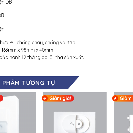
ện DB
DB
ện
: nhựa PC chống cháy, chống va đập
c: 163mm x 98mm x 40mm
bảo hành 12 tháng do lỗi nhà sản xuất.
 PHẨM TƯƠNG TỰ
!
Giảm giá!
Giảm 