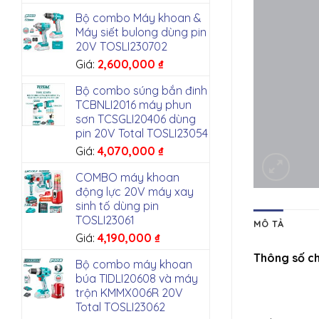
Bộ combo Máy khoan &
Máy siết bulong dùng pin
20V TOSLI230702
Giá:
2,600,000
₫
Bộ combo súng bắn đinh
TCBNLI2016 máy phun
sơn TCSGLI20406 dùng
pin 20V Total TOSLI23054
Giá:
4,070,000
₫
COMBO máy khoan
động lực 20V máy xay
sinh tố dùng pin
TOSLI23061
MÔ TẢ
Giá:
4,190,000
₫
Thông số c
Bộ combo máy khoan
búa TIDLI20608 và máy
trộn KMMX006R 20V
Total TOSLI23062