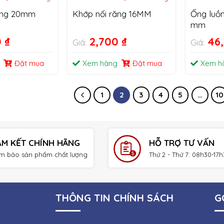
ăng 20mm
Khớp nối răng 16MM
Ống luồ
mm
0
₫
2,700
₫
46
Giá:
Giá:
Đặt mua
Xem hàng
Đặt mua
Xem h
1
2
3
4
5
…
10
AM KẾT CHÍNH HÃNG
HỖ TRỢ TƯ VẤN
m bảo sản phẩm chất lượng
Thứ 2 - Thứ 7: 08h30-17
THÔNG TIN CHÍNH SÁCH
G