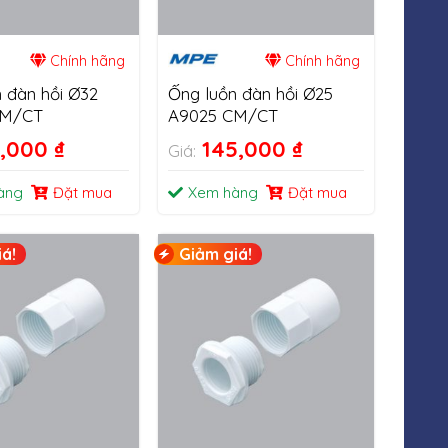
Chính hãng
Chính hãng
 đàn hồi Ø32
Ống luồn đàn hồi Ø25
CM/CT
A9025 CM/CT
8,000
₫
145,000
₫
Giá:
àng
Đặt mua
Xem hàng
Đặt mua
á!
Giảm giá!