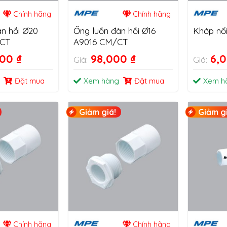
Chính hãng
Chính hãng
àn hồi Ø20
Ống luồn đàn hồi Ø16
Khớp nố
/CT
A9016 CM/CT
000
₫
98,000
₫
6,
Giá:
Giá:
Đặt mua
Xem hàng
Đặt mua
Xem h
Giảm giá!
Giảm gi
Chính hãng
Chính hãng