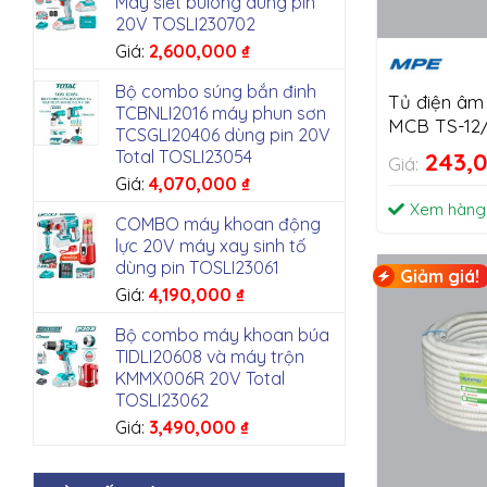
Máy siết bulong dùng pin
20V TOSLI230702
Giá:
2,600,000
₫
Bộ combo súng bắn đinh
Tủ điện âm
TCBNLI2016 máy phun sơn
MCB TS-12
TCSGLI20406 dùng pin 20V
Total TOSLI23054
243,
Giá:
Giá:
4,070,000
₫
Xem hàng
COMBO máy khoan động
lực 20V máy xay sinh tố
dùng pin TOSLI23061
Giảm giá!
Giá:
4,190,000
₫
Bộ combo máy khoan búa
TIDLI20608 và máy trộn
KMMX006R 20V Total
TOSLI23062
Giá:
3,490,000
₫