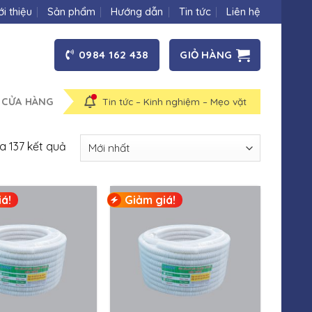
ới thiệu
Sản phẩm
Hướng dẫn
Tin tức
Liên hệ
0984 162 438
GIỎ HÀNG
 CỬA HÀNG
Tin tức – Kinh nghiệm – Mẹo vặt
ủa 137 kết quả
á!
Giảm giá!