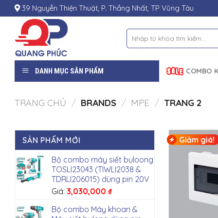
Skip
39 Nguyễn Thiện Thuật, P. Thắng Nhất, TP Vũng Tàu
to
content
Tìm
kiếm:
DANH MỤC SẢN PHẨM
COMBO K
TRANG CHỦ
/
BRANDS
/
MPE
/
TRANG 2
Giảm giá!
SẢN PHẨM MỚI
Bộ combo máy siết buloong
TOSLI23043 (TIWLI2038 &
TDRLI206015) dùng pin 20V
Giá:
3,030,000
₫
Bộ combo Máy khoan &