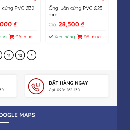
n cứng PVC Ø32
Ống luồn cứng PVC Ø25
mm
,000
₫
28,500
₫
Giá:
àng
Đặt mua
Xem hàng
Đặt mua
11
12
ĐẶT HÀNG NGAY
h30
Gọi: 0984 162 438
OOGLE MAPS