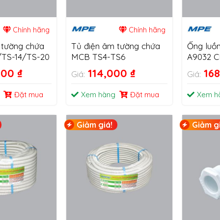
Chính hãng
Chính hãng
 tường chứa
Tủ điện âm tường chứa
Ống luồn
/TS-14/TS-20
MCB TS4-TS6
A9032 
000
₫
114,000
₫
16
Giá:
Giá:
Đặt mua
Xem hàng
Đặt mua
Xem h
Giảm giá!
Giảm gi